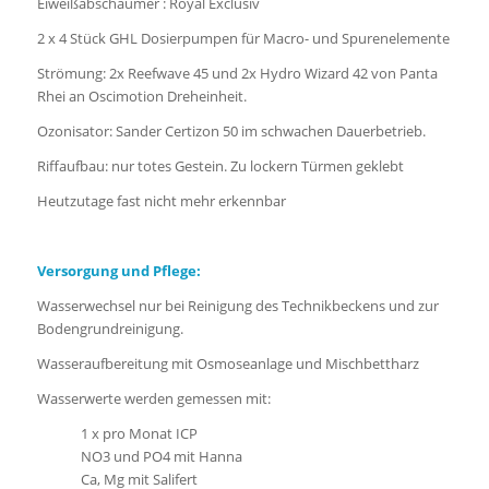
Eiweißabschäumer : Royal Exclusiv
2 x 4 Stück GHL Dosierpumpen für Macro- und Spurenelemente
Strömung: 2x Reefwave 45 und 2x Hydro Wizard 42 von Panta
Rhei an Oscimotion Dreheinheit.
Ozonisator: Sander Certizon 50 im schwachen Dauerbetrieb.
Riffaufbau: nur totes Gestein. Zu lockern Türmen geklebt
Heutzutage fast nicht mehr erkennbar
Versorgung und Pflege:
Wasserwechsel nur bei Reinigung des Technikbeckens und zur
Bodengrundreinigung.
Wasseraufbereitung mit Osmoseanlage und Mischbettharz
Wasserwerte werden gemessen mit:
1 x pro Monat ICP
NO3 und PO4 mit Hanna
Ca, Mg mit Salifert