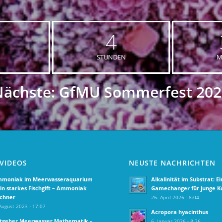
4
STUNDEN
M
Nächste: GfMU Sommerfest 202
 VIDEOS
NEUSTE NACHRICHTEN
moniak im Meerwasseraquarium
Alkalinität im Substrat: Ei
Ein starkes Fischgift – Ammoniak
Gamechanger für junge K
chner
26. April 2026 - 8:04
August 2023 - 17:07
Acropora hyacinthus
tgeber Meerwasser Mathematik –
6. Januar 2026 - 8:26