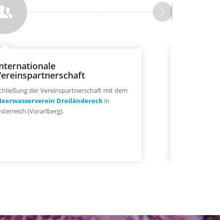
nternationale
GfMU H
Vereinspartnerschaft
Neue Homepa
chließung der Vereinspartnerschaft mit dem
eerwasserverein Dreiländereck
in
sterreich (Vorarlberg).