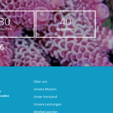
30
39
INUTEN
SEKUNDEN
6
Über uns
Unsere Mission
n
orallen
Unser Vorstand
Unsere Leistungen
Mitglied werden