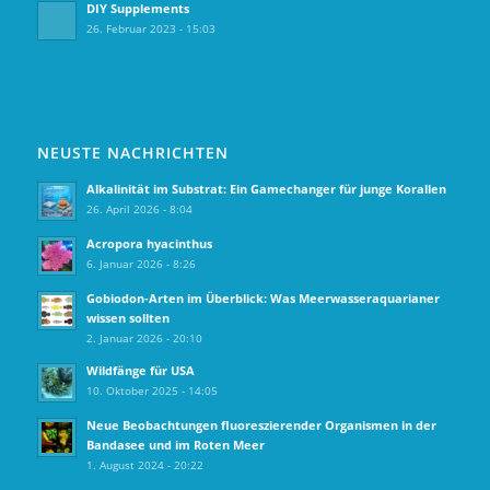
DIY Supplements
26. Februar 2023 - 15:03
NEUSTE NACHRICHTEN
Alkalinität im Substrat: Ein Gamechanger für junge Korallen
26. April 2026 - 8:04
Acropora hyacinthus
6. Januar 2026 - 8:26
Gobiodon‑Arten im Überblick: Was Meerwasseraquarianer
wissen sollten
2. Januar 2026 - 20:10
Wildfänge für USA
10. Oktober 2025 - 14:05
Neue Beobachtungen fluoreszierender Organismen in der
Bandasee und im Roten Meer
1. August 2024 - 20:22