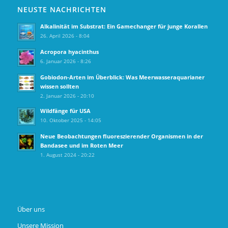
NEUSTE NACHRICHTEN
Alkalinität im Substrat: Ein Gamechanger für junge Korallen
26. April 2026 - 8:04
Acropora hyacinthus
6. Januar 2026 - 8:26
Gobiodon‑Arten im Überblick: Was Meerwasseraquarianer
wissen sollten
2. Januar 2026 - 20:10
Wildfänge für USA
10. Oktober 2025 - 14:05
Neue Beobachtungen fluoreszierender Organismen in der
Bandasee und im Roten Meer
1. August 2024 - 20:22
Über uns
Unsere Mission