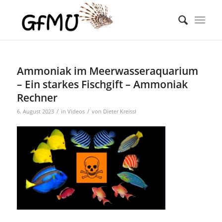
Ammoniak im Meerwasseraquarium
– Ein starkes Fischgift – Ammoniak
Rechner
/
/
6. August 2023
in
Videos
von
Dieter Kreissl