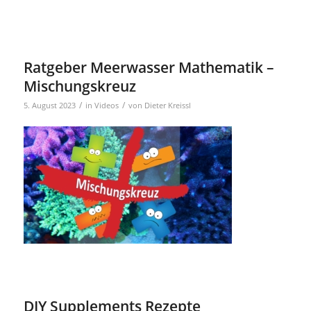
Ratgeber Meerwasser Mathematik –
Mischungskreuz
/
/
5. August 2023
in
Videos
von
Dieter Kreissl
DIY Supplements Rezepte