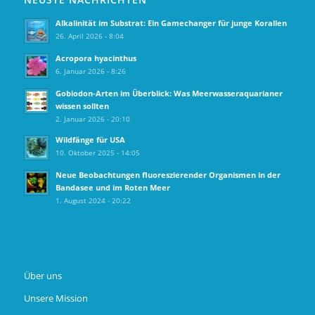
Alkalinität im Substrat: Ein Gamechanger für junge Korallen
26. April 2026 - 8:04
Acropora hyacinthus
6. Januar 2026 - 8:26
Gobiodon‑Arten im Überblick: Was Meerwasseraquarianer
wissen sollten
2. Januar 2026 - 20:10
Wildfänge für USA
10. Oktober 2025 - 14:05
Neue Beobachtungen fluoreszierender Organismen in der
Bandasee und im Roten Meer
1. August 2024 - 20:22
Über uns
Unsere Mission