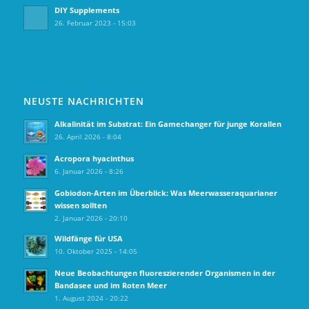
DIY Supplements
26. Februar 2023 - 15:03
NEUSTE NACHRICHTEN
Alkalinität im Substrat: Ein Gamechanger für junge Korallen
26. April 2026 - 8:04
Acropora hyacinthus
6. Januar 2026 - 8:26
Gobiodon‑Arten im Überblick: Was Meerwasseraquarianer
wissen sollten
2. Januar 2026 - 20:10
Wildfänge für USA
10. Oktober 2025 - 14:05
Neue Beobachtungen fluoreszierender Organismen in der
Bandasee und im Roten Meer
1. August 2024 - 20:22