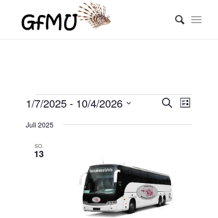
Veranstaltungen
Veransta
Verans
1/7/2025
 - 
10/4/2026
Suche
Liste
Ansicht
Suche
Datum
Naviga
Juli 2025
wählen.
und
Ansichte
SO.
13
Navigati